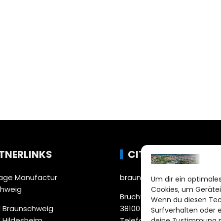
TNERLINKS
CITYLIFE!
ge Manufactur
braunschweig@citylifemed
Um dir ein optimales
chweig
Cookies, um Gerätei
Bruchtorwall 12
Wenn du diesen Tec
 Braunschweig
38100 Braunschweig
Surfverhalten oder 
 Hildesheim
Telefon: 0531 387220 – 65
deine Zustimmung ni