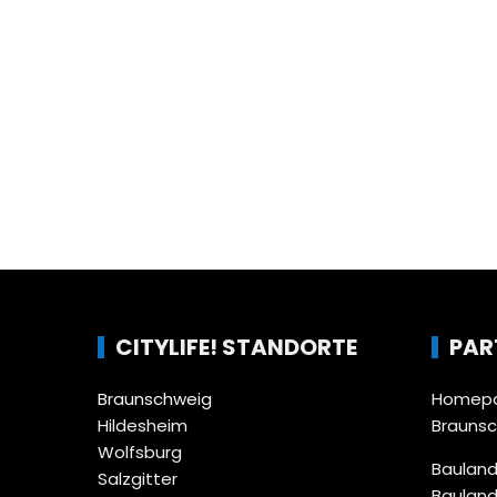
CITYLIFE! STANDORTE
PAR
Braunschweig
Homepa
Hildesheim
Brauns
Wolfsburg
Bauland
Salzgitter
Bauland