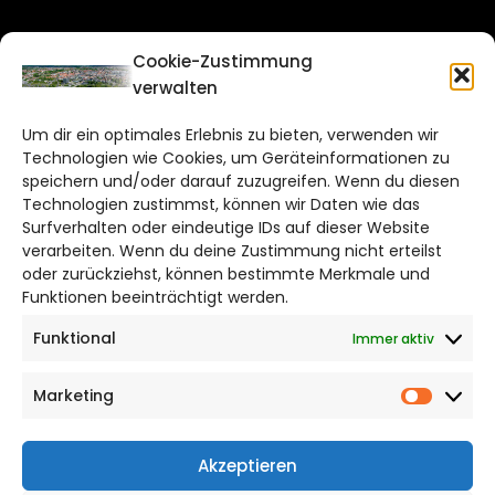
CITYLIFE!
Cookie-Zustimmung
verwalten
braunschweig@citylifemedien.de
Um dir ein optimales Erlebnis zu bieten, verwenden wir
Bruchtorwall 12
Technologien wie Cookies, um Geräteinformationen zu
38100 Braunschweig
speichern und/oder darauf zuzugreifen. Wenn du diesen
Telefon: 0531 387220 – 65
Technologien zustimmst, können wir Daten wie das
Surfverhalten oder eindeutige IDs auf dieser Website
verarbeiten. Wenn du deine Zustimmung nicht erteilst
DAS STADTMAGAZIN FÜR
oder zurückziehst, können bestimmte Merkmale und
BRAUNSCHWEIG
Funktionen beeinträchtigt werden.
Funktional
Immer aktiv
Impressum
Datenschutzerklärung
Marketing
Cookie Richtlinie
Market
CITYLIFE! BEI FACEBOOK
Akzeptieren