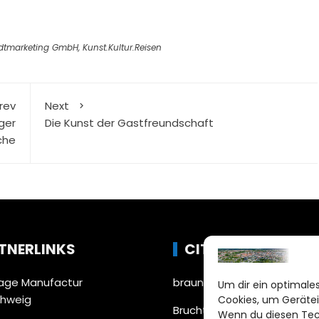
dtmarketing GmbH
,
Kunst.Kultur.Reisen
rev
Next
ger
Die Kunst der Gastfreundschaft
che
TNERLINKS
CITYLIFE!
ge Manufactur
braunschweig@citylifemed
Um dir ein optimales
chweig
Cookies, um Gerätei
Bruchtorwall 12
Wenn du diesen Tec