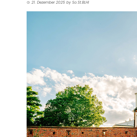
21. Dezember 2025
by
So.St.BLHI