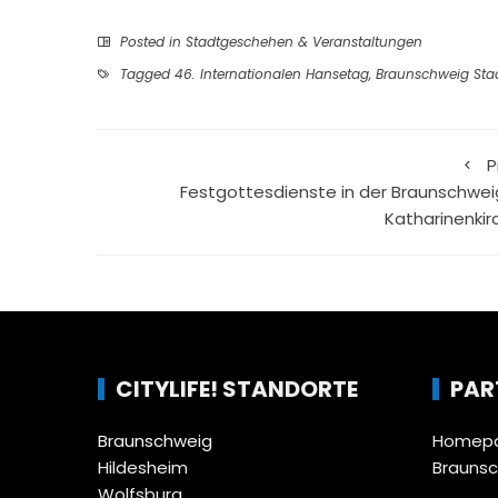
Posted in
Stadtgeschehen & Veranstaltungen
Tagged
46. Internationalen Hansetag
,
Braunschweig Sta
P
Festgottesdienste in der Braunschwei
Katharinenkir
CITYLIFE! STANDORTE
PAR
Braunschweig
Homepa
Hildesheim
Brauns
Wolfsburg