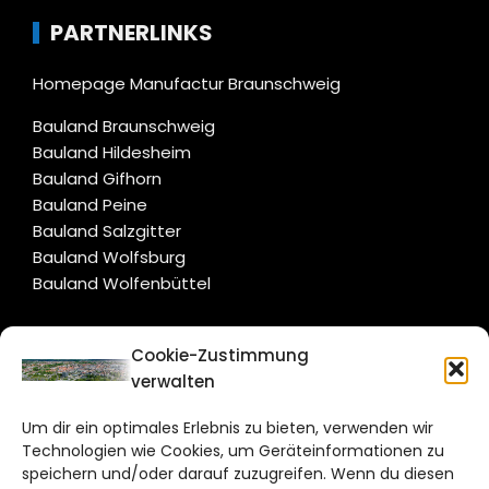
PARTNERLINKS
Homepage Manufactur Braunschweig
Bauland Braunschweig
Bauland Hildesheim
Bauland Gifhorn
Bauland Peine
Bauland Salzgitter
Bauland Wolfsburg
Bauland Wolfenbüttel
CITYLIFE!
Cookie-Zustimmung
verwalten
braunschweig@citylifemedien.de
Um dir ein optimales Erlebnis zu bieten, verwenden wir
Bruchtorwall 12
Technologien wie Cookies, um Geräteinformationen zu
38100 Braunschweig
speichern und/oder darauf zuzugreifen. Wenn du diesen