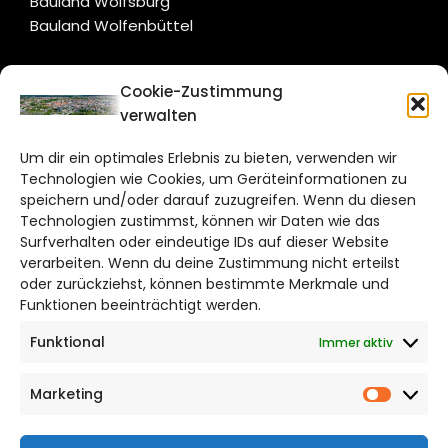
Bauland Wolfsburg
Bauland Wolfenbüttel
CITYLIFE!
Cookie-Zustimmung
verwalten
braunschweig@citylifemedien.de
Um dir ein optimales Erlebnis zu bieten, verwenden wir
Bruchtorwall 12
Technologien wie Cookies, um Geräteinformationen zu
38100 Braunschweig
speichern und/oder darauf zuzugreifen. Wenn du diesen
Telefon: 0531 387220 – 65
Technologien zustimmst, können wir Daten wie das
Surfverhalten oder eindeutige IDs auf dieser Website
verarbeiten. Wenn du deine Zustimmung nicht erteilst
DAS STADTMAGAZIN FÜR
oder zurückziehst, können bestimmte Merkmale und
BRAUNSCHWEIG
Funktionen beeinträchtigt werden.
Funktional
Immer aktiv
Impressum
Datenschutzerklärung
Marketing
Cookie Richtlinie
Market