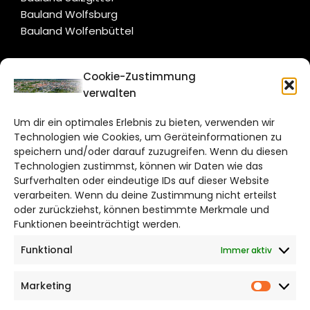
Bauland Wolfsburg
Bauland Wolfenbüttel
CITYLIFE!
Cookie-Zustimmung
verwalten
braunschweig@citylifemedien.de
Um dir ein optimales Erlebnis zu bieten, verwenden wir
Bruchtorwall 12
Technologien wie Cookies, um Geräteinformationen zu
38100 Braunschweig
speichern und/oder darauf zuzugreifen. Wenn du diesen
Telefon: 0531 387220 – 65
Technologien zustimmst, können wir Daten wie das
Surfverhalten oder eindeutige IDs auf dieser Website
verarbeiten. Wenn du deine Zustimmung nicht erteilst
DAS STADTMAGAZIN FÜR
oder zurückziehst, können bestimmte Merkmale und
BRAUNSCHWEIG
Funktionen beeinträchtigt werden.
Funktional
Immer aktiv
Impressum
Datenschutzerklärung
Marketing
Cookie Richtlinie
Market