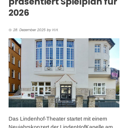
präsentiert Spielplan für
2026
28. Dezember 2025
by
H.H.
Das Lindenhof-Theater startet mit einem
Neujahrskonzert der LindenHofKapelle
am