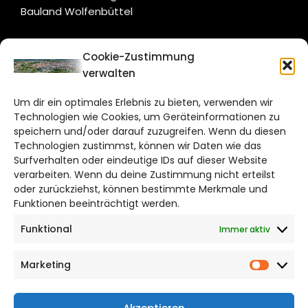
Bauland Wolfenbüttel
CITYLIFE!
Cookie-Zustimmung
verwalten
braunschweig@citylifemedien.de
Um dir ein optimales Erlebnis zu bieten, verwenden wir
Bruchtorwall 12
Technologien wie Cookies, um Geräteinformationen zu
38100 Braunschweig
speichern und/oder darauf zuzugreifen. Wenn du diesen
Telefon: 0531 387220 – 65
Technologien zustimmst, können wir Daten wie das
Surfverhalten oder eindeutige IDs auf dieser Website
verarbeiten. Wenn du deine Zustimmung nicht erteilst
DAS STADTMAGAZIN FÜR
oder zurückziehst, können bestimmte Merkmale und
BRAUNSCHWEIG
Funktionen beeinträchtigt werden.
Funktional
Immer aktiv
Impressum
Datenschutzerklärung
Marketing
Cookie Richtlinie
Market
CITYLIFE! BEI FACEBOOK