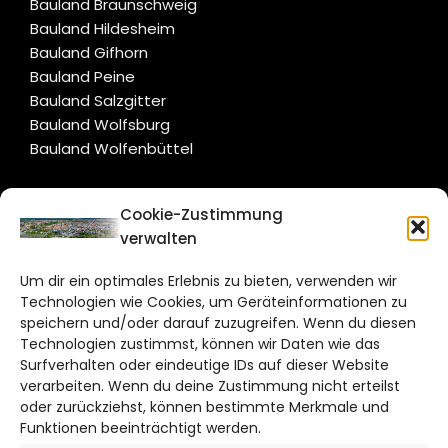
Bauland Braunschweig
Bauland Hildesheim
Bauland Gifhorn
Bauland Peine
Bauland Salzgitter
Bauland Wolfsburg
Bauland Wolfenbüttel
CITYLIFE!
Cookie-Zustimmung
verwalten
braunschweig@citylifemedien.de
Um dir ein optimales Erlebnis zu bieten, verwenden wir
Bruchtorwall 12
Technologien wie Cookies, um Geräteinformationen zu
38100 Braunschweig
speichern und/oder darauf zuzugreifen. Wenn du diesen
Telefon: 0531 387220 – 65
Technologien zustimmst, können wir Daten wie das
Surfverhalten oder eindeutige IDs auf dieser Website
verarbeiten. Wenn du deine Zustimmung nicht erteilst
DAS STADTMAGAZIN FÜR
oder zurückziehst, können bestimmte Merkmale und
BRAUNSCHWEIG
Funktionen beeinträchtigt werden.