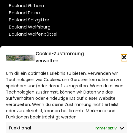
Bauland Gifhorn
Bauland Peine
Bauland Salzgitter
Bauland Wolfsburg
Bauland Wolfenbüttel
CITYLIFE!
Cookie-Zustimmung
verwalten
braunschweig@citylifemedien.de
Um dir ein optimales Erlebnis zu bieten, verwenden wir
Bruchtorwall 12
Technologien wie Cookies, um Geräteinformationen zu
38100 Braunschweig
speichern und/oder darauf zuzugreifen. Wenn du diesen
Telefon: 0531 387220 – 65
Technologien zustimmst, können wir Daten wie das
Surfverhalten oder eindeutige IDs auf dieser Website
verarbeiten. Wenn du deine Zustimmung nicht erteilst
DAS STADTMAGAZIN FÜR
oder zurückziehst, können bestimmte Merkmale und
BRAUNSCHWEIG
Funktionen beeinträchtigt werden.
Funktional
Immer aktiv
Impressum