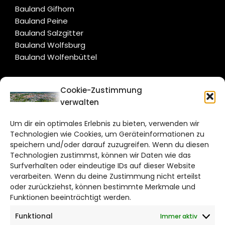
Bauland Gifhorn
Bauland Peine
Bauland Salzgitter
Bauland Wolfsburg
Bauland Wolfenbüttel
CITYLIFE!
Cookie-Zustimmung
verwalten
braunschweig@citylifemedien.de
Um dir ein optimales Erlebnis zu bieten, verwenden wir
Bruchtorwall 12
Technologien wie Cookies, um Geräteinformationen zu
38100 Braunschweig
speichern und/oder darauf zuzugreifen. Wenn du diesen
Technologien zustimmst, können wir Daten wie das
Telefon: 0531 387220 – 65
Surfverhalten oder eindeutige IDs auf dieser Website
verarbeiten. Wenn du deine Zustimmung nicht erteilst
DAS STADTMAGAZIN FÜR
oder zurückziehst, können bestimmte Merkmale und
BRAUNSCHWEIG
Funktionen beeinträchtigt werden.
Funktional
Immer aktiv
Impressum