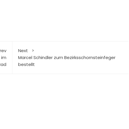
rev
Next
l im
Marcel Schindler zum Bezirksschornsteinfeger
Bad
bestellt