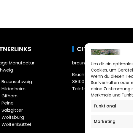
TNERLINKS
CITYLIFE!
ge Manufactur
braunschweig@citylifemed
Um dir ein optimales
chweig
Cookies, um Gerätei
Bruchtorwall 12
Wenn du diesen Tec
 Braunschweig
38100 Braunschweig
Surfverhalten oder 
 Hildesheim
Telefon: 0531 387220 – 65
deine Zustimmung ni
Merkmale und Funkt
 Gifhorn
 Peine
Funktional
 Salzgitter
 Wolfsburg
Marketing
 Wolfenbüttel