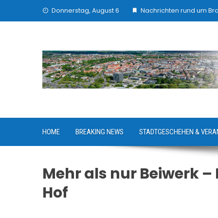
Skip
Donnerstag, August 6
Nachrichten rund um B
to
content
HOME
BREAKING NEWS
STADTGESCHEHEN & VERA
Mehr als nur Beiwerk 
Hof