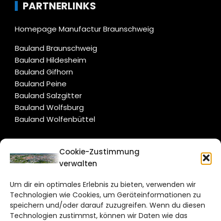
PARTNERLINKS
Homepage Manufactur Braunschweig
Bauland Braunschweig
Bauland Hildesheim
Bauland Gifhorn
Bauland Peine
Bauland Salzgitter
Bauland Wolfsburg
Bauland Wolfenbüttel
CITYLIFE!
Cookie-Zustimmung
verwalten
braunschweig@citylifemedien.de
Um dir ein optimales Erlebnis zu bieten, verwenden wir
Bruchtorwall 12
Technologien wie Cookies, um Geräteinformationen zu
38100 Braunschweig
speichern und/oder darauf zuzugreifen. Wenn du diesen
Technologien zustimmst, können wir Daten wie das
Telefon: 0531 387220 – 65