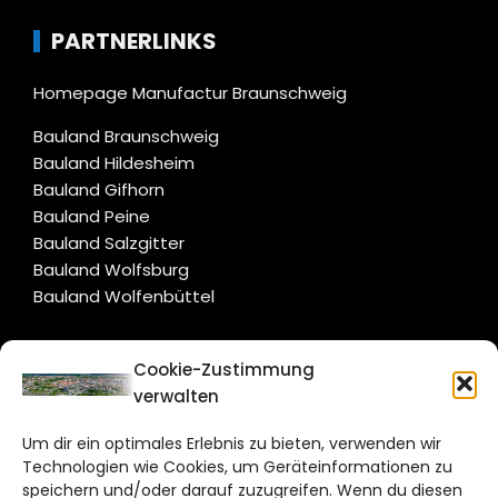
PARTNERLINKS
Homepage Manufactur Braunschweig
Bauland Braunschweig
Bauland Hildesheim
Bauland Gifhorn
Bauland Peine
Bauland Salzgitter
Bauland Wolfsburg
Bauland Wolfenbüttel
CITYLIFE!
Cookie-Zustimmung
verwalten
braunschweig@citylifemedien.de
Um dir ein optimales Erlebnis zu bieten, verwenden wir
Bruchtorwall 12
Technologien wie Cookies, um Geräteinformationen zu
38100 Braunschweig
speichern und/oder darauf zuzugreifen. Wenn du diesen