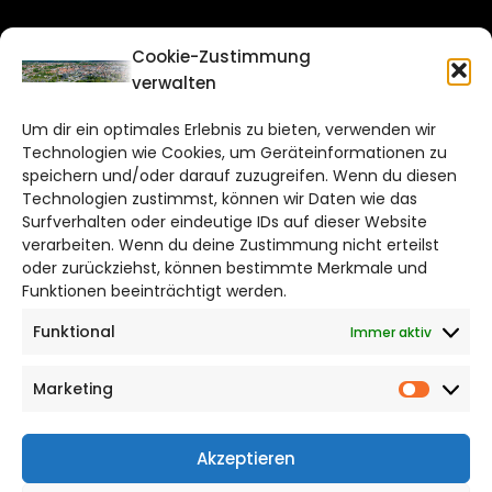
CITYLIFE!
Cookie-Zustimmung
verwalten
braunschweig@citylifemedien.de
Um dir ein optimales Erlebnis zu bieten, verwenden wir
Bruchtorwall 12
Technologien wie Cookies, um Geräteinformationen zu
38100 Braunschweig
speichern und/oder darauf zuzugreifen. Wenn du diesen
Telefon: 0531 387220 – 65
Technologien zustimmst, können wir Daten wie das
Surfverhalten oder eindeutige IDs auf dieser Website
verarbeiten. Wenn du deine Zustimmung nicht erteilst
DAS STADTMAGAZIN FÜR
oder zurückziehst, können bestimmte Merkmale und
BRAUNSCHWEIG
Funktionen beeinträchtigt werden.
Funktional
Immer aktiv
Impressum
Datenschutzerklärung
Marketing
Cookie Richtlinie
Market
CITYLIFE! BEI FACEBOOK
Akzeptieren