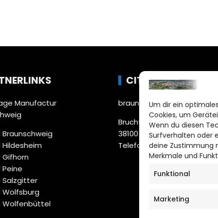
TNERLINKS
CITYLIFE!
ge Manufactur
braunschweig@citylifemed
Um dir ein optimales
chweig
Cookies, um Gerätei
Bruchtorwall 12
Wenn du diesen Tec
 Braunschweig
38100 Braunschweig
Surfverhalten oder 
 Hildesheim
Telefon: 0531 387220 – 65
deine Zustimmung ni
Merkmale und Funkt
 Gifhorn
 Peine
Funktional
 Salzgitter
 Wolfsburg
Marketing
 Wolfenbüttel