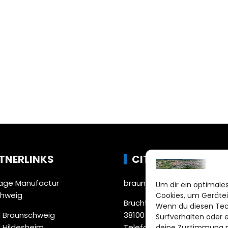
TNERLINKS
CITYLIFE!
ge Manufactur
braunschweig@citylifemed
Um dir ein optimales
chweig
Cookies, um Gerätei
Bruchtorwall 12
Wenn du diesen Tec
 Braunschweig
38100 Braunschweig
Surfverhalten oder 
 Hildesheim
Telefon: 0531 387220 – 65
deine Zustimmung ni