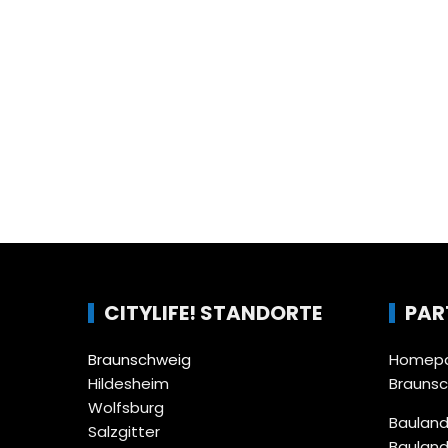
CITYLIFE! STANDORTE
PAR
Braunschweig
Homepa
Hildesheim
Brauns
Wolfsburg
Bauland
Salzgitter
Bauland