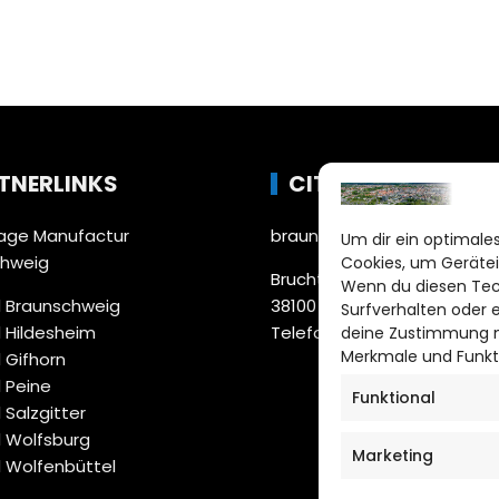
TNERLINKS
CITYLIFE!
ge Manufactur
braunschweig@citylifemed
Um dir ein optimales
chweig
Cookies, um Gerätei
Bruchtorwall 12
Wenn du diesen Tec
 Braunschweig
38100 Braunschweig
Surfverhalten oder 
 Hildesheim
Telefon: 0531 387220 – 65
deine Zustimmung ni
Merkmale und Funkt
 Gifhorn
 Peine
Funktional
 Salzgitter
 Wolfsburg
Marketing
 Wolfenbüttel