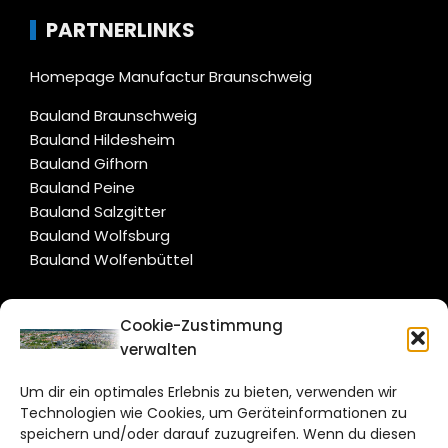
PARTNERLINKS
Homepage Manufactur Braunschweig
Bauland Braunschweig
Bauland Hildesheim
Bauland Gifhorn
Bauland Peine
Bauland Salzgitter
Bauland Wolfsburg
Bauland Wolfenbüttel
CITYLIFE!
Cookie-Zustimmung
verwalten
braunschweig@citylifemedien.de
Um dir ein optimales Erlebnis zu bieten, verwenden wir
Bruchtorwall 12
Technologien wie Cookies, um Geräteinformationen zu
38100 Braunschweig
speichern und/oder darauf zuzugreifen. Wenn du diesen