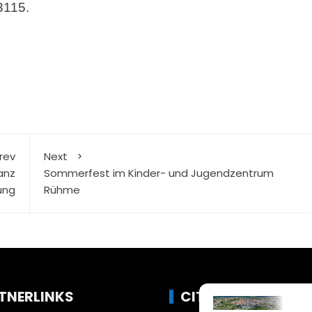
3115.
rev
Next
anz
Sommerfest im Kinder- und Jugendzentrum
ung
Rühme
TNERLINKS
CITYLIFE!