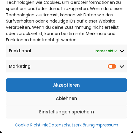
UNSERE PARTNER
Technologien wie Cookies, um Geräteinformationen zu
speichern und/oder darauf zuzugreifen. Wenn du diesen
Technologien zustimmst, können wir Daten wie das
Surfverhalten oder eindeutige IDs auf dieser Website
verarbeiten. Wenn du deine Zustimmung nicht erteilst
oder zurückziehst, können bestimmte Merkmale und
Funktionen beeinträchtigt werden.
PARTNERLINKS
Funktional
Immer aktiv
Homepage Manufactur Braunschweig
Marketing
Market
Bauland Braunschweig
Bauland Hildesheim
Akzeptieren
Bauland Gifhorn
Bauland Peine
Ablehnen
Bauland Salzgitter
Bauland Wolfsburg
Einstellungen speichern
Bauland Wolfenbüttel
Cookie Richtlinie
Datenschutzerklärung
Impressum