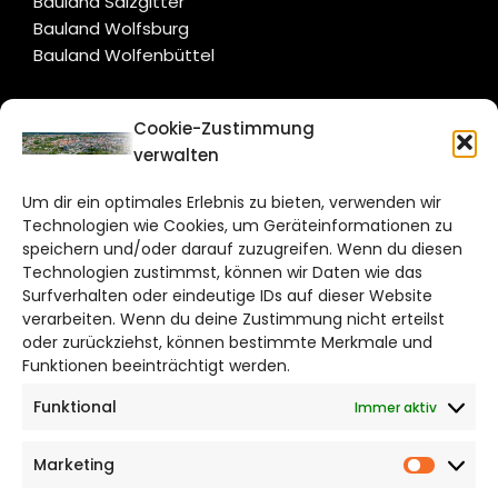
Bauland Salzgitter
Bauland Wolfsburg
Bauland Wolfenbüttel
CITYLIFE!
Cookie-Zustimmung
verwalten
braunschweig@citylifemedien.de
Um dir ein optimales Erlebnis zu bieten, verwenden wir
Bruchtorwall 12
Technologien wie Cookies, um Geräteinformationen zu
38100 Braunschweig
speichern und/oder darauf zuzugreifen. Wenn du diesen
Telefon: 0531 387220 – 65
Technologien zustimmst, können wir Daten wie das
Surfverhalten oder eindeutige IDs auf dieser Website
verarbeiten. Wenn du deine Zustimmung nicht erteilst
DAS STADTMAGAZIN FÜR
oder zurückziehst, können bestimmte Merkmale und
BRAUNSCHWEIG
Funktionen beeinträchtigt werden.
Funktional
Immer aktiv
Impressum
Datenschutzerklärung
Marketing
Cookie Richtlinie
Market