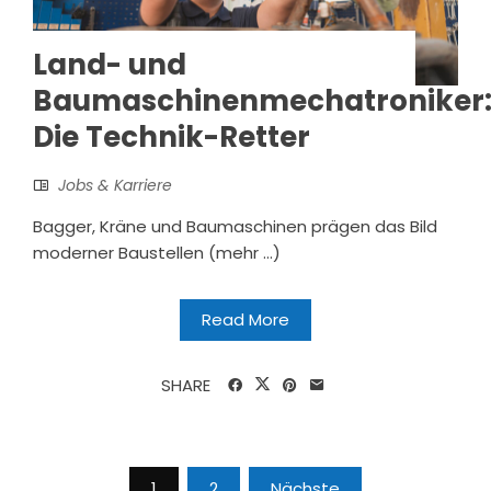
Land- und
Baumaschinenmechatroniker
Die Technik-Retter
Jobs & Karriere
Bagger, Kräne und Baumaschinen prägen das Bild
moderner Baustellen (mehr …)
Read More
SHARE
Seitennummerierung
1
2
Nächste