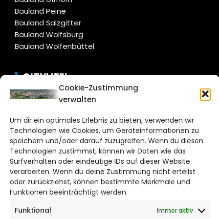
Bauland Peine
Bauland Salzgitter
Bauland Wolfsburg
Bauland Wolfenbüttel
CITYLIFE!
Cookie-Zustimmung
verwalten
braunschweig@citylifemedien.de
Bruchtorwall 12
Um dir ein optimales Erlebnis zu bieten, verwenden wir
38100 Braunschweig
Technologien wie Cookies, um Geräteinformationen zu
speichern und/oder darauf zuzugreifen. Wenn du diesen
Telefon: 0531 387220 – 65
Technologien zustimmst, können wir Daten wie das
Surfverhalten oder eindeutige IDs auf dieser Website
DAS STADTMAGAZIN FÜR
verarbeiten. Wenn du deine Zustimmung nicht erteilst
BRAUNSCHWEIG
oder zurückziehst, können bestimmte Merkmale und
Funktionen beeinträchtigt werden.
Impressum
Funktional
Immer aktiv
Datenschutzerklärung