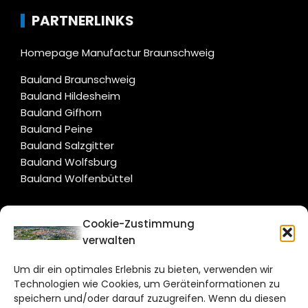
PARTNERLINKS
Homepage Manufactur Braunschweig
Bauland Braunschweig
Bauland Hildesheim
Bauland Gifhorn
Bauland Peine
Bauland Salzgitter
Bauland Wolfsburg
Bauland Wolfenbüttel
CITYLIFE!
Cookie-Zustimmung
verwalten
braunschweig@citylifemedien.de
Um dir ein optimales Erlebnis zu bieten, verwenden wir
Bruchtorwall 12
Technologien wie Cookies, um Geräteinformationen zu
38100 Braunschweig
speichern und/oder darauf zuzugreifen. Wenn du diesen