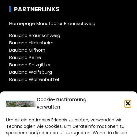
PARTNERLINKS
Homepage Manufactur Braunschweig
Bauland Braunschweig
Bauland Hildesheim
Bauland Gifhorn
Bauland Peine
Bauland Salzgitter
Bauland Wolfsburg
Bauland Wolfenbüttel
CITYLIFE!
Cookie-Zustimmung
verwalten
braunschweig@citylifemedien.de
Um dir ein optimales Erlebnis zu bieten, verwenden wir
Bruchtorwall 12
Technologien wie Cookies, um Geräteinformationen zu
38100 Braunschweig
speichern und/oder darauf zuzugreifen. Wenn du diesen