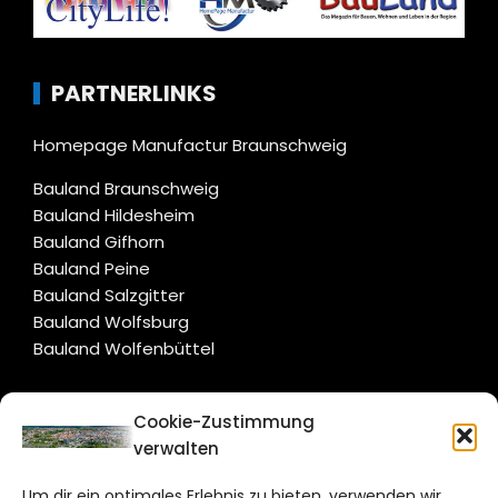
PARTNERLINKS
Homepage Manufactur Braunschweig
Bauland Braunschweig
Bauland Hildesheim
Bauland Gifhorn
Bauland Peine
Bauland Salzgitter
Bauland Wolfsburg
Bauland Wolfenbüttel
CITYLIFE!
Cookie-Zustimmung
verwalten
braunschweig@citylifemedien.de
Um dir ein optimales Erlebnis zu bieten, verwenden wir