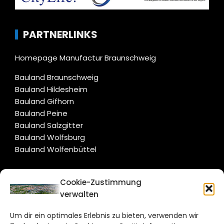
PARTNERLINKS
Homepage Manufactur Braunschweig
Bauland Braunschweig
Bauland Hildesheim
Bauland Gifhorn
Bauland Peine
Bauland Salzgitter
Bauland Wolfsburg
Bauland Wolfenbüttel
CITYLIFE!
Cookie-Zustimmung
verwalten
braunschweig@citylifemedien.de
Um dir ein optimales Erlebnis zu bieten, verwenden wir
Bruchtorwall 12