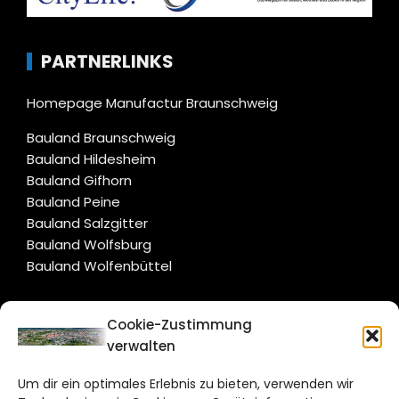
PARTNERLINKS
Homepage Manufactur Braunschweig
Bauland Braunschweig
Bauland Hildesheim
Bauland Gifhorn
Bauland Peine
Bauland Salzgitter
Bauland Wolfsburg
Bauland Wolfenbüttel
CITYLIFE!
Cookie-Zustimmung
verwalten
braunschweig@citylifemedien.de
Um dir ein optimales Erlebnis zu bieten, verwenden wir
Bruchtorwall 12