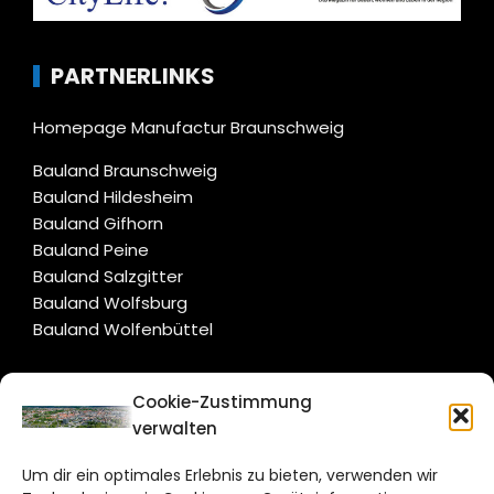
PARTNERLINKS
Homepage Manufactur Braunschweig
Bauland Braunschweig
Bauland Hildesheim
Bauland Gifhorn
Bauland Peine
Bauland Salzgitter
Bauland Wolfsburg
Bauland Wolfenbüttel
CITYLIFE!
Cookie-Zustimmung
verwalten
braunschweig@citylifemedien.de
Um dir ein optimales Erlebnis zu bieten, verwenden wir
Bruchtorwall 12