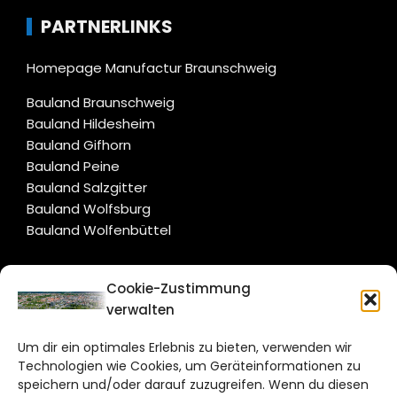
PARTNERLINKS
Homepage Manufactur Braunschweig
Bauland Braunschweig
Bauland Hildesheim
Bauland Gifhorn
Bauland Peine
Bauland Salzgitter
Bauland Wolfsburg
Bauland Wolfenbüttel
CITYLIFE!
Cookie-Zustimmung
verwalten
braunschweig@citylifemedien.de
Um dir ein optimales Erlebnis zu bieten, verwenden wir
Bruchtorwall 12
Technologien wie Cookies, um Geräteinformationen zu
38100 Braunschweig
speichern und/oder darauf zuzugreifen. Wenn du diesen