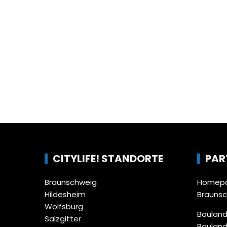
CITYLIFE! STANDORTE
PAR
Braunschweig
Homepa
Hildesheim
Brauns
Wolfsburg
Bauland
Salzgitter
Bauland