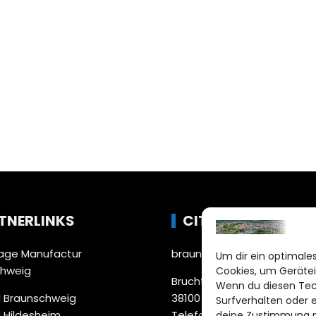
TNERLINKS
CITYLIFE!
ge Manufactur
braunschweig@citylifemed
Um dir ein optimales
chweig
Cookies, um Gerätei
Bruchtorwall 12
Wenn du diesen Tec
 Braunschweig
38100 Braunschweig
Surfverhalten oder 
 Hildesheim
Telefon: 0531 387220 – 65
deine Zustimmung ni