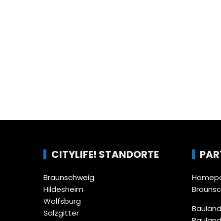
CITYLIFE! STANDORTE
PAR
Braunschweig
Homepa
Hildesheim
Brauns
Wolfsburg
Bauland
Salzgitter
Bauland