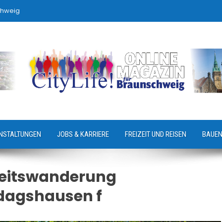
chweig
NSTALTUNGEN
JOBS & KARRIERE
FREIZEIT UND REISEN
BAUEN
eitswanderung
dagshausen f