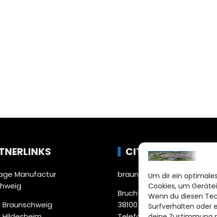
TNERLINKS
CITYLIFE!
ge Manufactur
braunschweig@citylifemed
Um dir ein optimales
chweig
Cookies, um Gerätei
Bruchtorwall 12
Wenn du diesen Tec
 Braunschweig
38100 Braunschweig
Surfverhalten oder 
 Hildesheim
Telefon: 0531 387220 – 65
deine Zustimmung ni