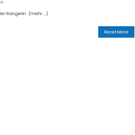
en
er Rangerin (mehr …)
Read More