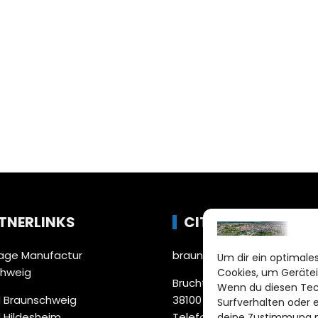
TNERLINKS
CITYLIFE!
ge Manufactur
braunschweig@citylifemed
Um dir ein optimales
chweig
Cookies, um Gerätei
Bruchtorwall 12
Wenn du diesen Tec
 Braunschweig
38100 Braunschweig
Surfverhalten oder 
 Hildesheim
Telefon: 0531 387220 – 65
deine Zustimmung ni