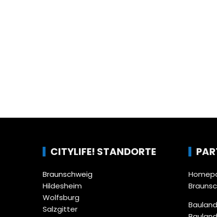
CITYLIFE! STANDORTE
PAR
Braunschweig
Homepa
Hildesheim
Brauns
Wolfsburg
Bauland
Salzgitter
Bauland