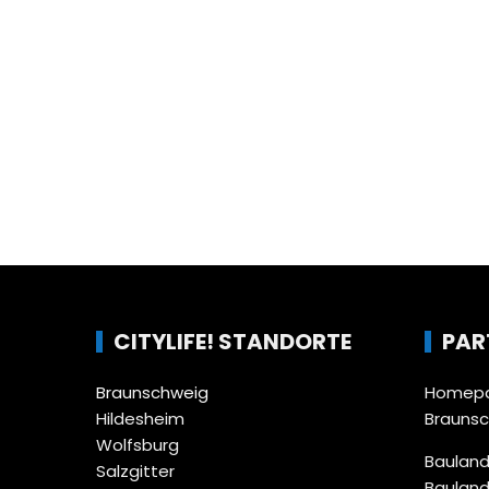
CITYLIFE! STANDORTE
PAR
Braunschweig
Homepa
Hildesheim
Brauns
Wolfsburg
Bauland
Salzgitter
Bauland