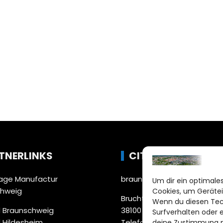
TNERLINKS
CITYLIFE!
ge Manufactur
braunschweig@citylifemed
Um dir ein optimales
chweig
Cookies, um Gerätei
Bruchtorwall 12
Wenn du diesen Tec
 Braunschweig
38100 Braunschweig
Surfverhalten oder 
 Hildesheim
Telefon: 0531 387220 – 65
deine Zustimmung ni