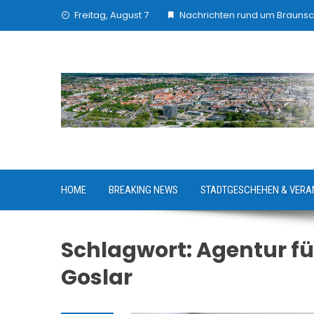
Skip
Freitag, August 7
Nachrichten rund um Brauns
to
content
HOME
BREAKING NEWS
STADTGESCHEHEN & VERA
Schlagwort:
Agentur fü
Goslar