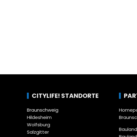
CITYLIFE! STANDORTE
PAR
Braunschweig
Homepa
Hildesheim
Brauns
Wolfsburg
Bauland
Salzgitter
Bauland