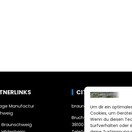
TNERLINKS
CITYLIFE!
ge Manufactur
braunschweig@citylifemed
Um dir ein optimales
chweig
Cookies, um Gerätei
Bruchtorwall 12
Wenn du diesen Tec
 Braunschweig
38100 Braunschweig
Surfverhalten oder 
 Hildesheim
Telefon: 0531 387220 – 65
deine Zustimmung ni