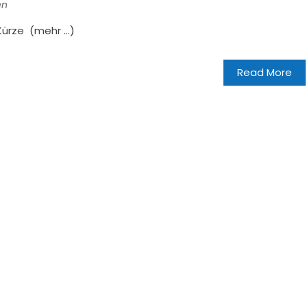
en
Kürze (mehr …)
Read More