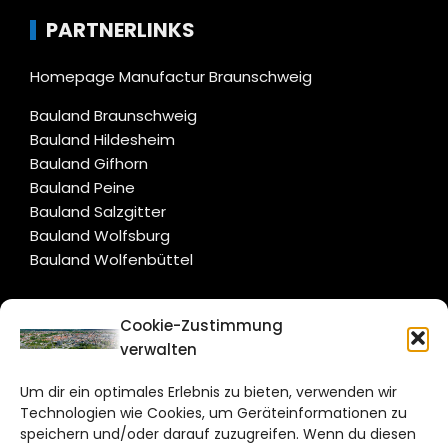
PARTNERLINKS
Homepage Manufactur Braunschweig
Bauland Braunschweig
Bauland Hildesheim
Bauland Gifhorn
Bauland Peine
Bauland Salzgitter
Bauland Wolfsburg
Bauland Wolfenbüttel
CITYLIFE!
Cookie-Zustimmung
verwalten
braunschweig@citylifemedien.de
Um dir ein optimales Erlebnis zu bieten, verwenden wir
Bruchtorwall 12
Technologien wie Cookies, um Geräteinformationen zu
38100 Braunschweig
speichern und/oder darauf zuzugreifen. Wenn du diesen