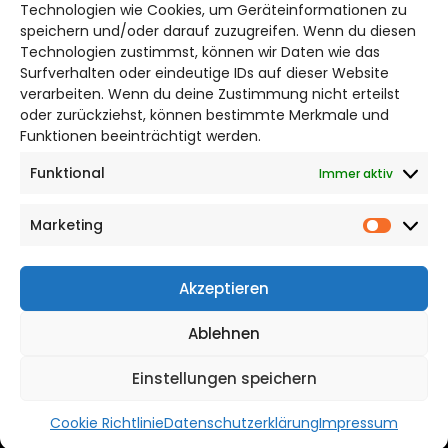
Bruchtorwall 12
Technologien wie Cookies, um Geräteinformationen zu
38100 Braunschweig
speichern und/oder darauf zuzugreifen. Wenn du diesen
Technologien zustimmst, können wir Daten wie das
Telefon: 0531 387220 – 65
Surfverhalten oder eindeutige IDs auf dieser Website
verarbeiten. Wenn du deine Zustimmung nicht erteilst
DAS STADTMAGAZIN FÜR
oder zurückziehst, können bestimmte Merkmale und
BRAUNSCHWEIG
Funktionen beeinträchtigt werden.
Funktional
Immer aktiv
Impressum
Datenschutzerklärung
Marketing
Cookie Richtlinie
Market
CITYLIFE! BEI FACEBOOK
Akzeptieren
Ablehnen
Einstellungen speichern
WordPress Theme |
Viral
by HashThemes
Cookie Richtlinie
Datenschutzerklärung
Impressum