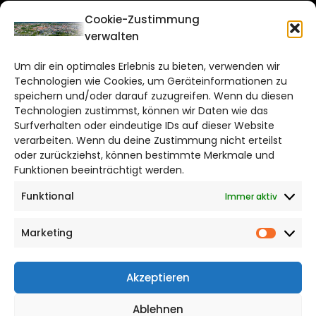
CITYLIFE!
Cookie-Zustimmung
verwalten
braunschweig@citylifemedien.de
Um dir ein optimales Erlebnis zu bieten, verwenden wir
Bruchtorwall 12
Technologien wie Cookies, um Geräteinformationen zu
38100 Braunschweig
speichern und/oder darauf zuzugreifen. Wenn du diesen
Technologien zustimmst, können wir Daten wie das
Telefon: 0531 387220 – 65
Surfverhalten oder eindeutige IDs auf dieser Website
verarbeiten. Wenn du deine Zustimmung nicht erteilst
DAS STADTMAGAZIN FÜR
oder zurückziehst, können bestimmte Merkmale und
BRAUNSCHWEIG
Funktionen beeinträchtigt werden.
Funktional
Immer aktiv
Impressum
Datenschutzerklärung
Marketing
Cookie Richtlinie
Market
CITYLIFE! BEI FACEBOOK
Akzeptieren
Ablehnen