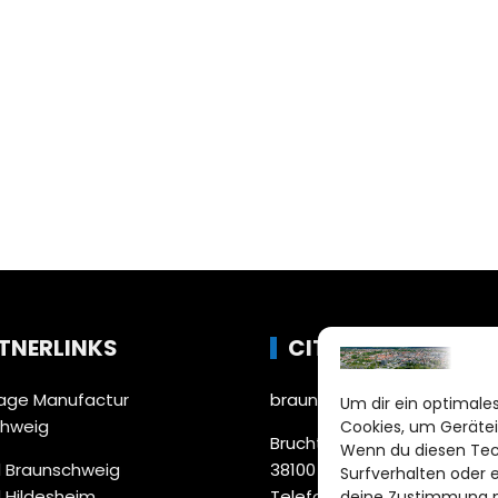
TNERLINKS
CITYLIFE!
ge Manufactur
braunschweig@citylifemed
Um dir ein optimales
chweig
Cookies, um Gerätei
Bruchtorwall 12
Wenn du diesen Tec
 Braunschweig
38100 Braunschweig
Surfverhalten oder 
 Hildesheim
Telefon: 0531 387220 – 65
deine Zustimmung ni