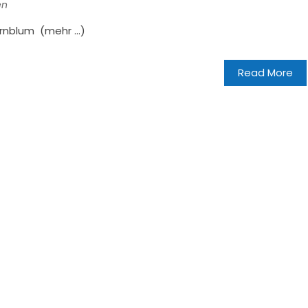
en
ornblum (mehr …)
Read More