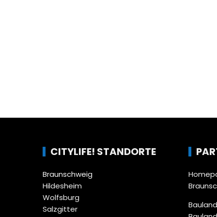
CITYLIFE! STANDORTE
PAR
Braunschweig
Homepa
Hildesheim
Brauns
Wolfsburg
Bauland
Salzgitter
Bauland