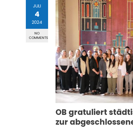
JULI
4
2024
NO
COMMENTS
OB gratuliert städ
zur abgeschlossen