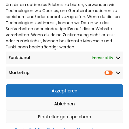
Um dir ein optimales Erlebnis zu bieten, verwenden wir
Bruchtorwall 12
Technologien wie Cookies, um Geräteinformationen zu
38100 Braunschweig
speichern und/oder darauf zuzugreifen. Wenn du diesen
Technologien zustimmst, können wir Daten wie das
Telefon: 0531 387220 – 65
Surfverhalten oder eindeutige IDs auf dieser Website
verarbeiten. Wenn du deine Zustimmung nicht erteilst
DAS STADTMAGAZIN FÜR
oder zurückziehst, können bestimmte Merkmale und
BRAUNSCHWEIG
Funktionen beeinträchtigt werden.
Funktional
Immer aktiv
Impressum
Datenschutzerklärung
Marketing
Cookie Richtlinie
Market
CITYLIFE! BEI FACEBOOK
Akzeptieren
Ablehnen
Einstellungen speichern
WordPress Theme |
Viral
by HashThemes