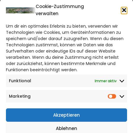
CITYLIFE!
Cookie-Zustimmung
verwalten
braunschweig@citylifemedien.de
Um dir ein optimales Erlebnis zu bieten, verwenden wir
Bruchtorwall 12
Technologien wie Cookies, um Geräteinformationen zu
38100 Braunschweig
speichern und/oder darauf zuzugreifen. Wenn du diesen
Telefon: 0531 387220 – 65
Technologien zustimmst, können wir Daten wie das
Surfverhalten oder eindeutige IDs auf dieser Website
verarbeiten. Wenn du deine Zustimmung nicht erteilst
DAS STADTMAGAZIN FÜR
oder zurückziehst, können bestimmte Merkmale und
BRAUNSCHWEIG
Funktionen beeinträchtigt werden.
Funktional
Immer aktiv
Impressum
Datenschutzerklärung
Marketing
Cookie Richtlinie
Market
CITYLIFE! BEI FACEBOOK
Akzeptieren
Ablehnen