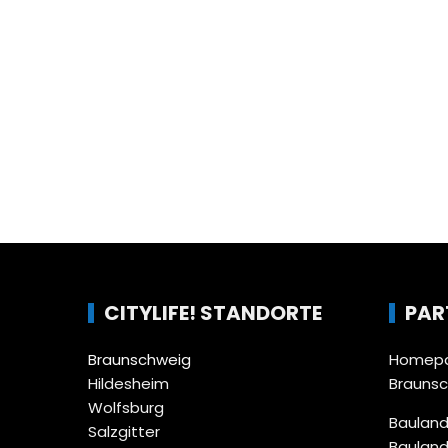
CITYLIFE! STANDORTE
PAR
Braunschweig
Homepa
Hildesheim
Brauns
Wolfsburg
Bauland
Salzgitter
Bauland