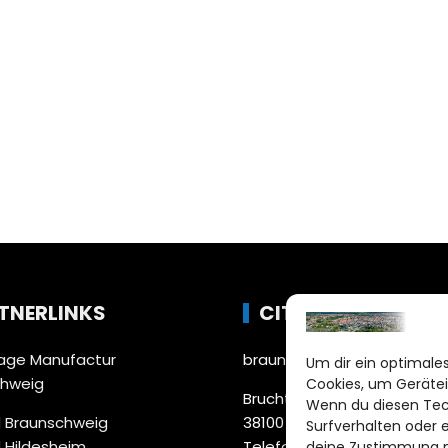
TNERLINKS
CITYLIFE!
ge Manufactur
braunschweig@citylifemed
Um dir ein optimales
chweig
Cookies, um Gerätei
Bruchtorwall 12
Wenn du diesen Tec
 Braunschweig
38100 Braunschweig
Surfverhalten oder 
 Hildesheim
Telefon: 0531 387220 – 65
deine Zustimmung ni