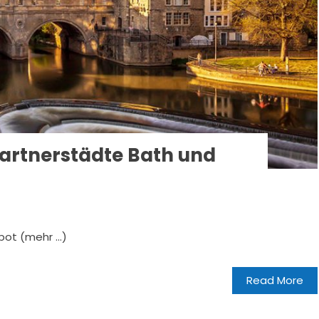
 Partnerstädte Bath und
bot (mehr …)
Read More