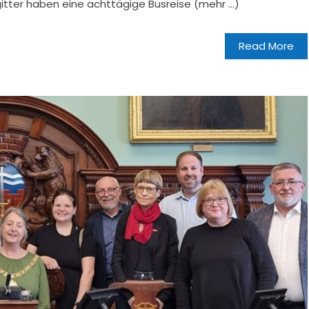
itter haben eine achttägige Busreise (mehr …)
Read More