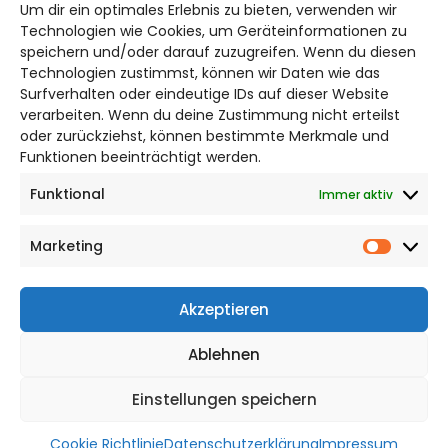
Um dir ein optimales Erlebnis zu bieten, verwenden wir
Bruchtorwall 12
Technologien wie Cookies, um Geräteinformationen zu
38100 Braunschweig
speichern und/oder darauf zuzugreifen. Wenn du diesen
Technologien zustimmst, können wir Daten wie das
Telefon: 0531 387220 – 65
Surfverhalten oder eindeutige IDs auf dieser Website
verarbeiten. Wenn du deine Zustimmung nicht erteilst
DAS STADTMAGAZIN FÜR
oder zurückziehst, können bestimmte Merkmale und
BRAUNSCHWEIG
Funktionen beeinträchtigt werden.
Funktional
Immer aktiv
Impressum
Datenschutzerklärung
Marketing
Cookie Richtlinie
Market
CITYLIFE! BEI FACEBOOK
Akzeptieren
Ablehnen
Einstellungen speichern
WordPress Theme |
Viral
by HashThemes
Cookie Richtlinie
Datenschutzerklärung
Impressum