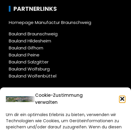
PARTNERLINKS
Homepage Manufactur Braunschweig
Bauland Braunschweig
Bauland Hildesheim
Bauland Gifhorn
Bauland Peine
Bauland Salzgitter
Bauland Wolfsburg
Bauland Wolfenbüttel
CITYLIFE!
Cookie-Zustimmung
verwalten
braunschweig@citylifemedien.de
Um dir ein optimales Erlebnis zu bieten, verwenden wir
Bruchtorwall 12
Technologien wie Cookies, um Geräteinformationen zu
38100 Braunschweig
speichern und/oder darauf zuzugreifen. Wenn du diesen