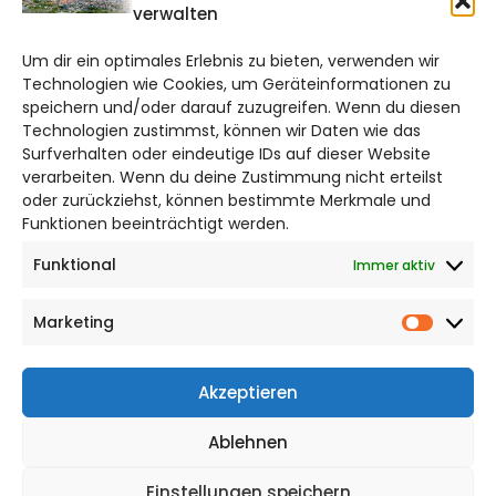
verwalten
braunschweig@citylifemedien.de
Um dir ein optimales Erlebnis zu bieten, verwenden wir
Bruchtorwall 12
Technologien wie Cookies, um Geräteinformationen zu
38100 Braunschweig
speichern und/oder darauf zuzugreifen. Wenn du diesen
Technologien zustimmst, können wir Daten wie das
Telefon: 0531 387220 – 65
Surfverhalten oder eindeutige IDs auf dieser Website
verarbeiten. Wenn du deine Zustimmung nicht erteilst
DAS STADTMAGAZIN FÜR
oder zurückziehst, können bestimmte Merkmale und
BRAUNSCHWEIG
Funktionen beeinträchtigt werden.
Funktional
Immer aktiv
Impressum
Datenschutzerklärung
Marketing
Cookie Richtlinie
Market
CITYLIFE! BEI FACEBOOK
Akzeptieren
Ablehnen
Einstellungen speichern