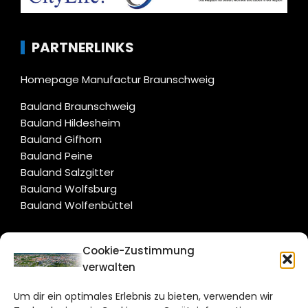
PARTNERLINKS
Homepage Manufactur Braunschweig
Bauland Braunschweig
Bauland Hildesheim
Bauland Gifhorn
Bauland Peine
Bauland Salzgitter
Bauland Wolfsburg
Bauland Wolfenbüttel
CITYLIFE!
Cookie-Zustimmung
verwalten
braunschweig@citylifemedien.de
Um dir ein optimales Erlebnis zu bieten, verwenden wir
Bruchtorwall 12