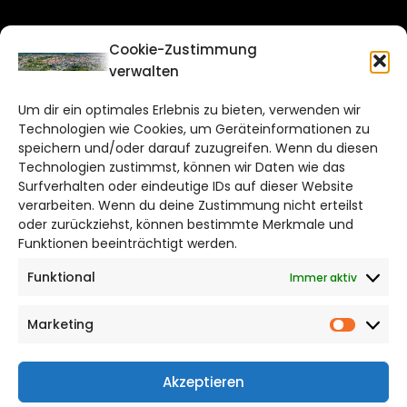
CITYLIFE!
Cookie-Zustimmung
verwalten
braunschweig@citylifemedien.de
Um dir ein optimales Erlebnis zu bieten, verwenden wir
Bruchtorwall 12
Technologien wie Cookies, um Geräteinformationen zu
38100 Braunschweig
speichern und/oder darauf zuzugreifen. Wenn du diesen
Technologien zustimmst, können wir Daten wie das
Telefon: 0531 387220 – 65
Surfverhalten oder eindeutige IDs auf dieser Website
verarbeiten. Wenn du deine Zustimmung nicht erteilst
DAS STADTMAGAZIN FÜR
oder zurückziehst, können bestimmte Merkmale und
BRAUNSCHWEIG
Funktionen beeinträchtigt werden.
Funktional
Immer aktiv
Impressum
Datenschutzerklärung
Marketing
Cookie Richtlinie
Market
CITYLIFE! BEI FACEBOOK
Akzeptieren