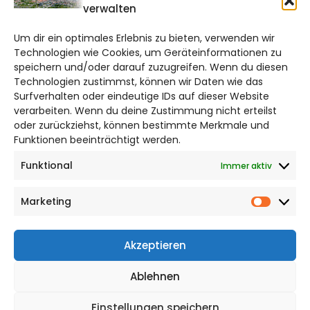
verwalten
braunschweig@citylifemedien.de
Um dir ein optimales Erlebnis zu bieten, verwenden wir
Bruchtorwall 12
Technologien wie Cookies, um Geräteinformationen zu
38100 Braunschweig
speichern und/oder darauf zuzugreifen. Wenn du diesen
Technologien zustimmst, können wir Daten wie das
Telefon: 0531 387220 – 65
Surfverhalten oder eindeutige IDs auf dieser Website
verarbeiten. Wenn du deine Zustimmung nicht erteilst
DAS STADTMAGAZIN FÜR
oder zurückziehst, können bestimmte Merkmale und
BRAUNSCHWEIG
Funktionen beeinträchtigt werden.
Funktional
Immer aktiv
Impressum
Datenschutzerklärung
Marketing
Cookie Richtlinie
Market
CITYLIFE! BEI FACEBOOK
Akzeptieren
Ablehnen
Einstellungen speichern