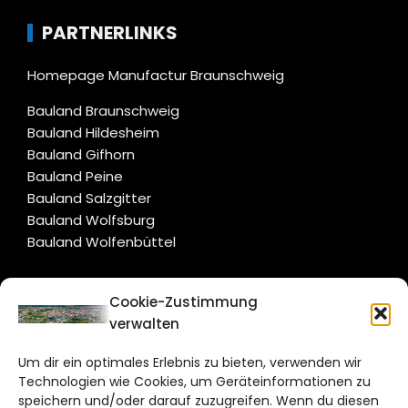
PARTNERLINKS
Homepage Manufactur Braunschweig
Bauland Braunschweig
Bauland Hildesheim
Bauland Gifhorn
Bauland Peine
Bauland Salzgitter
Bauland Wolfsburg
Bauland Wolfenbüttel
CITYLIFE!
Cookie-Zustimmung
verwalten
braunschweig@citylifemedien.de
Um dir ein optimales Erlebnis zu bieten, verwenden wir
Bruchtorwall 12
Technologien wie Cookies, um Geräteinformationen zu
38100 Braunschweig
speichern und/oder darauf zuzugreifen. Wenn du diesen