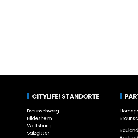
CITYLIFE! STANDORTE
PAR
Braunschweig
Homepa
Hildesheim
Brauns
Wolfsburg
Bauland
Salzgitter
Bauland