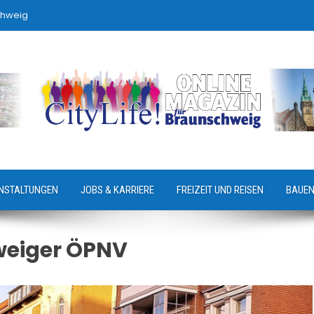
chweig
NSTALTUNGEN
JOBS & KARRIERE
FREIZEIT UND REISEN
BAUEN
eiger ÖPNV