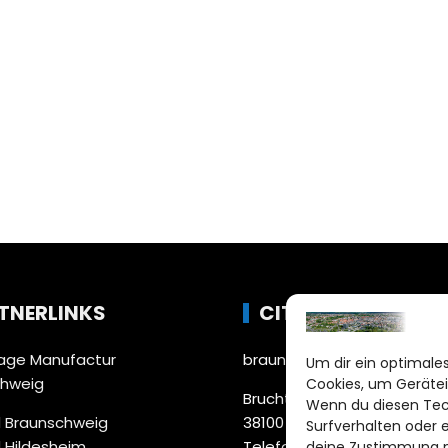
TNERLINKS
CITYLIFE!
ge Manufactur
braunschweig@citylifemed
Um dir ein optimales
chweig
Cookies, um Gerätei
Bruchtorwall 12
Wenn du diesen Tec
 Braunschweig
38100 Braunschweig
Surfverhalten oder 
 Hildesheim
Telefon: 0531 387220 – 65
deine Zustimmung ni