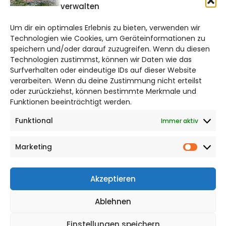
verwalten
braunschweig@citylifemedien.de
Um dir ein optimales Erlebnis zu bieten, verwenden wir
Bruchtorwall 12
Technologien wie Cookies, um Geräteinformationen zu
38100 Braunschweig
speichern und/oder darauf zuzugreifen. Wenn du diesen
Technologien zustimmst, können wir Daten wie das
Telefon: 0531 387220 – 65
Surfverhalten oder eindeutige IDs auf dieser Website
verarbeiten. Wenn du deine Zustimmung nicht erteilst
DAS STADTMAGAZIN FÜR
oder zurückziehst, können bestimmte Merkmale und
BRAUNSCHWEIG
Funktionen beeinträchtigt werden.
Funktional
Immer aktiv
Impressum
Datenschutzerklärung
Marketing
Cookie Richtlinie
Market
CITYLIFE! BEI FACEBOOK
Akzeptieren
Ablehnen
Einstellungen speichern